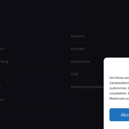
Karriere
am
Kontakt
stung
Impressum
r
AGB
Um Ihnen ein
Geräteinform
e
Datenschutzerklärung
zustimmen, k
verarbeiten.
Merkmale und
en
Akz