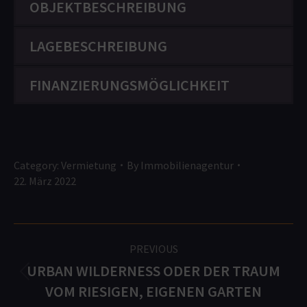
OBJEKTBESCHREIBUNG
LAGEBESCHREIBUNG
FINANZIERUNGSMÖGLICHKEIT
Category:
Vermietung
By
Immobilienagentur
22. März 2022
PROJECT
PREVIOUS
NAVIGATION
URBAN WILDERNESS ODER DER TRAUM
Previous
VOM RIESIGEN, EIGENEN GARTEN
project: