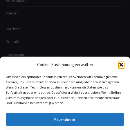
Referenzen
Medien
Karriere
Kontakt
Impressum
Cookie-Zustimmung verwalten
AGB
Um Ihnen ein optimales Erlebnis zu bieten, verwenden wir Technologien wie
Datenschutzerklärung
Cookies, um Geräteinformationen zu speichern und/oder darauf zuzugreifen.
Wenn Sie diesen Technologien zustimmen, können wir Daten wie das
Surfverhalten oder eindeutige IDs auf dieser Website verarbeiten. Wenn Sie Ihre
Zustimmung nicht erteilen oder zurückziehen, können bestimmte Merkmale
und Funktionen beeinträchtigt werden.
Akzeptieren