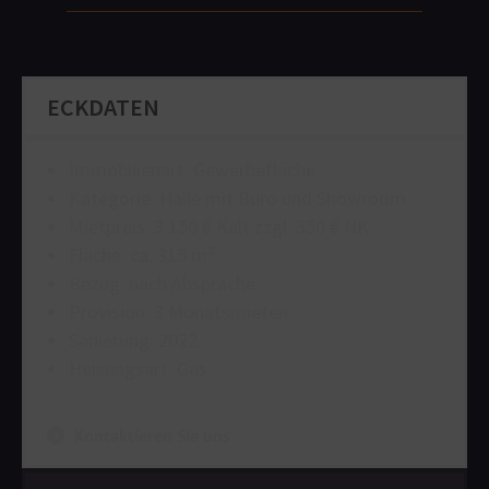
ECKDATEN
Immobilienart: Gewerbefläche
Kategorie: Halle mit Büro und Showroom
Mietpreis: 3.150 € Kalt zzgl. 350 € NK
Fläche: ca. 315 m²
Bezug: nach Absprache
Provision: 3 Monatsmieten
Sanierung: 2022
Heizungsart: Gas­
Kontaktieren Sie uns