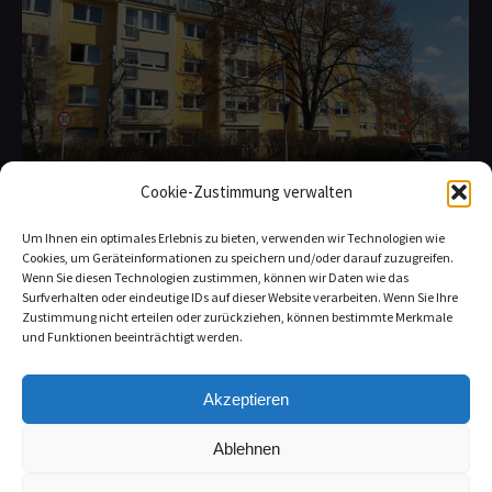
Cookie-Zustimmung verwalten
Eigentumswohnung in Heusenstamm
Um Ihnen ein optimales Erlebnis zu bieten, verwenden wir Technologien wie
Cookies, um Geräteinformationen zu speichern und/oder darauf zuzugreifen.
Verkauf
By
Immobilienagentur
25. Juli 2017
Wenn Sie diesen Technologien zustimmen, können wir Daten wie das
Surfverhalten oder eindeutige IDs auf dieser Website verarbeiten. Wenn Sie Ihre
Diese Eigentumswohnung wurde durch
Zustimmung nicht erteilen oder zurückziehen, können bestimmte Merkmale
Christian Alscher vermittelt. Käufer und
und Funktionen beeinträchtigt werden.
Verkäufer sind sehr optimal beraten worden.
Der Verkäufer hat uns bereits weiterempfohlen.
Akzeptieren
Ablehnen